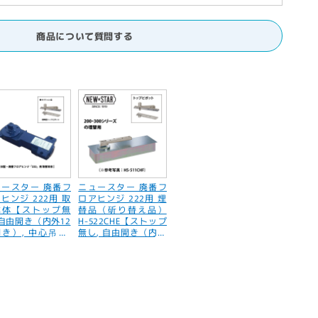
・
商品について質問する
STAR】
ュースター 廃番フ
ニュースター 廃番フ
ヒンジ 222用 取
ロアヒンジ 222用 埋
本体【ストップ無
替品（斫り替え品）
 自由開き（内外12
H-522CHE【ストップ
開き）, 中心吊り,
無し, 自由開き（内外
ドア用, 200・30
120°開き）, 中心吊
リーズ, NEWSTA
り, 一般ドア用, 20
0・300シリーズ, NE
WSTAR】