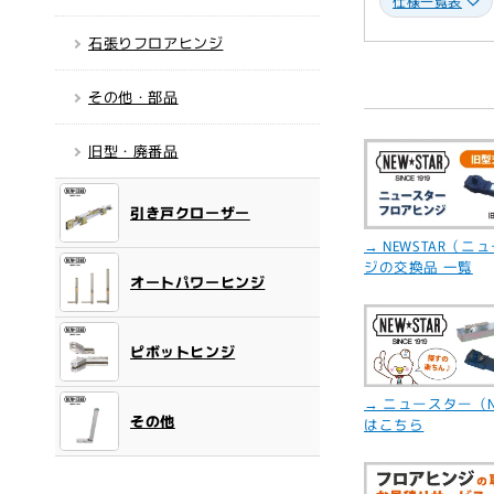
仕様一覧表
開
く
石張りフロアヒンジ
その他・部品
旧型・廃番品
引き戸クローザー
→ NEWSTAR（
ジの交換品 一覧
オートパワーヒンジ
ピボットヒンジ
→ ニュースター（N
その他
はこちら