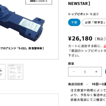
NEWSTAR】
トップピボット
を選ぶ
不要
必要「標準型
通
¥26,180
［税
常
カートに追加する前に、
「既設のトップピボット
価
下さい。
格
数量
ニ
ニ
ュ
ュ
-
10日～2
発送日目安
ー
ー
注文数量や時期によって
ス
ス
より、予告なく製造中止
タ
タ
直接お電話にてご確認くだ
ー
ー