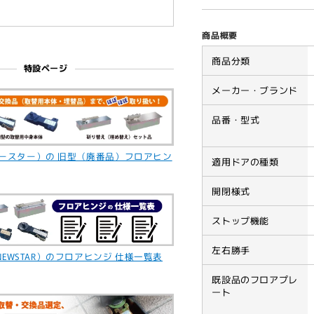
廃
廃
番
番
商品概要
フ
フ
ロ
ロ
商品分類
特設ページ
ア
ア
メーカー・ブランド
ヒ
ヒ
ン
ン
品番・型式
ジ
ジ
S-
S-
222
222
ニュースター）の 旧型（廃番品）フロアヒン
適用ドアの種類
用
用
取
取
開閉様式
替
替
ストップ機能
本
本
体
体
左右勝手
【ス
【ス
EWSTAR）のフロアヒンジ 仕様一覧表
ト
ト
既設品のフロアプレ
ッ
ッ
ート
プ
プ