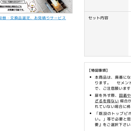
付
付
き,
き,
自
自
の取替・交換品選定、お見積りサービス
セット内容
由
由
開
開
き
き
（内
（内
外
外
120°
120°
開
開
【特記事項】
き）,
き）,
本商品は、廃番に
中
中
ります。 セメン
心
心
で、ご注意願います
吊
吊
扉を外す際、
固着
り,
り,
ざるを得ない
場合が
れていない場合に稀
一
一
「既設のトップピ
般
般
い。」等で必要と
ド
ド
要』をご選択下さい
ア
ア