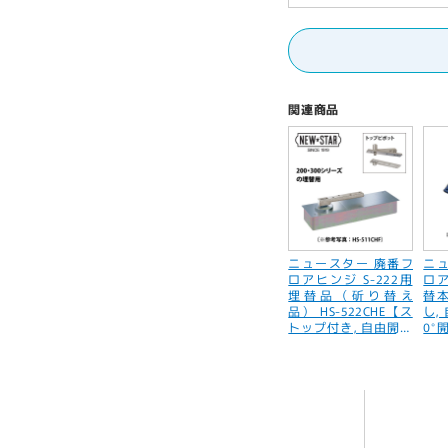
用,
用,
200・
200
300
300
シ
シ
リ
リ
関連商品
ー
ー
ズ,
ズ,
NEWSTAR】
NEW
の
の
数
数
量
量
ニュースター 廃番フ
ニ
を
を
ロアヒンジ S-222用
ロア
埋替品（斫り替え
替
減
増
品） HS-522CHE【ス
し,
ら
や
トップ付き, 自由開き
0°
（内外120°開き）, 中
一般
す
す
心吊り, 一般ドア用, 2
0シ
00・300シリーズ, NE
R】
WSTAR】