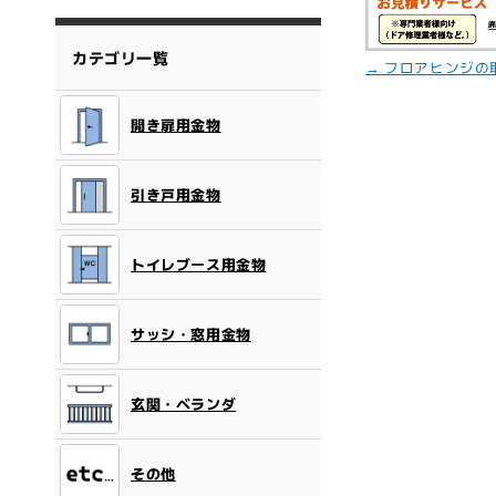
カテゴリ一覧
→ フロアヒンジ
開き扉用金物
引き戸用金物
トイレブース用金物
サッシ・窓用金物
玄関・ベランダ
その他