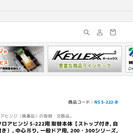
ロ
カ
グ
ー
イ
ト
ン
商品コード：
NS S-222-B
ロアヒンジ（廃番品）の取替・交換品。
ロアヒンジ S-222用 取替本体【ストップ付き, 自
き）, 中心吊り, 一般ドア用, 200・300シリーズ,