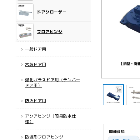
ドアクローザー
フロアヒンジ
一般ドア用
木製ドア用
強化ガラスドア用（テンパー
モ
ドア用）
ー
ダ
ル
防火ドア用
で
メ
デ
アクアヒンジ（簡易防水仕
ィ
様）
ア
(1)
関連資料
を
防浸形フロアヒンジ