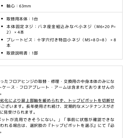
軸心：63mm
取替用本体：1台
本体固定ネジ：バネ座金組込みなべ小ネジ（M6×20 P=
2） × 4本
プレートビス：十字穴付き特皿小ネジ（M5×8 D=8） × 8
本
取扱説明書：1部
なったフロアヒンジの取替・修理・交換用の中身本体のみにな
トケース・フロアプレート・アームは含まれておりませんの
。
や劣化により扉上部軸を緩められず、トップピボットを切断せ
ございます。長年使用され続け、定期的なメンテナンスがさ
に見受けられます。
ボットが流用できそうにない。」「事前に状態が確認できな
思われる場合は、選択肢の『トップピボットを選ぶ』にて『必
。