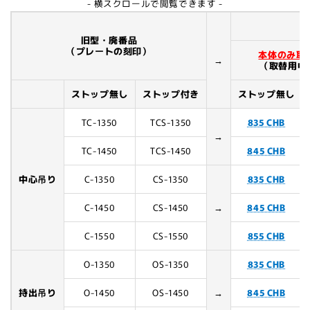
- 横スクロールで閲覧できます -
旧型・廃番品
（プレートの刻印）
本体のみ取
→
（取替用中
ストップ無し
ストップ付き
ストップ無し
TC-1350
TCS-1350
835 CHB
→
TC-1450
TCS-1450
845 CHB
中心吊り
C-1350
CS-1350
835 CHB
C-1450
CS-1450
→
845 CHB
C-1550
CS-1550
855 CHB
O-1350
OS-1350
835 CHB
持出吊り
O-1450
OS-1450
→
845 CHB