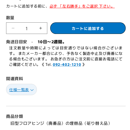
常
カートに追加する前に、
必ず 「左右勝手」をご選択 下さい。
価
数量
格
カートに追加する
ニ
ニ
ュ
ュ
発送日目安
10日～2週間。
-
ー
ー
注文数量や時期によっては目安通りではない場合がございま
ス
ス
す。 またメーカー都合により、予告なく製造中止及び廃番にな
る場合もございます。 お急ぎの方はご注文前に直接お電話にて
タ
タ
ご確認ください。《 Tel.
092-402-1210
》
ー
ー
廃
廃
関連資料
番
番
フ
フ
仕様一覧表
ロ
ロ
ア
ア
ヒ
ヒ
ン
ン
商品分類
ジ
ジ
旧型フロアヒンジ（廃番品）の埋替品（斫り替え品）
OS-
OS-