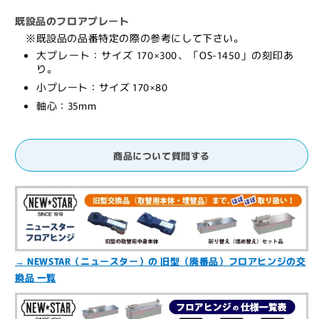
吊
吊
既設品のフロアプレート
り,
り,
※既設品の品番特定の際の参考にして下さい。
一
一
大プレート：サイズ 170×300、「OS-1450」の刻印あ
般
般
り。
ド
ド
小プレート：サイズ 170×80
ア
ア
軸心：35mm
用,
用,
C-
C-
1350
1350
商品について質問する
シ
シ
リ
リ
ー
ー
ズ,
ズ,
NEWSTAR】
NEWSTAR】
の
の
→ NEWSTAR（ニュースター）の 旧型（廃番品）フロアヒンジの交
数
数
換品 一覧
量
量
を
を
減
増