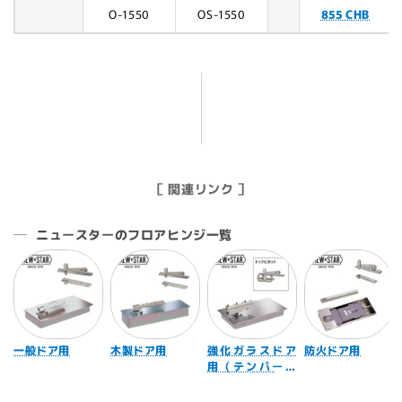
O-1550
OS-1550
855 CHB
［ 関連リンク ］
ニュースターのフロアヒンジ一覧
一般ドア用
木製ドア用
強化ガラスドア
防火ドア用
用（テンパード
ア用）