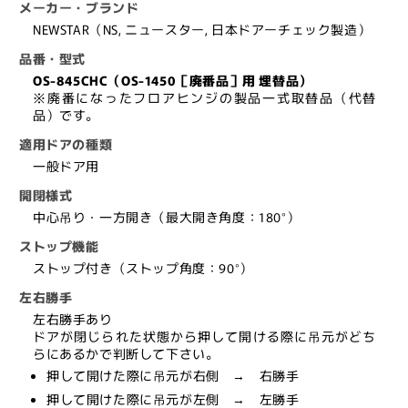
メーカー・ブランド
1450
1450
NEWSTAR（NS, ニュースター, 日本ドアーチェック製造）
用
用
埋
埋
品番・型式
替
替
OS-845CHC（OS-1450［廃番品］用 埋替品）
※廃番になったフロアヒンジの製品一式取替品（代替
品
品
品）です。
（斫
（斫
り
り
適用ドアの種類
替
替
一般ドア用
え
え
開閉様式
品）
品）
中心吊り・一方開き（最大開き角度：180°）
OS-
OS-
ストップ機能
845CHC【ス
845CHC【ス
ストップ付き（ストップ角度：90°）
ト
ト
ッ
ッ
左右勝手
プ
プ
左右勝手あり
ドアが閉じられた状態から押して開ける際に吊元がどち
付
付
らにあるかで判断して下さい。
き,
き,
押して開けた際に吊元が右側 → 右勝手
持
持
押して開けた際に吊元が左側 → 左勝手
出
出