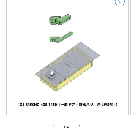
プ
モ
ー
の
1
/
2
ダ