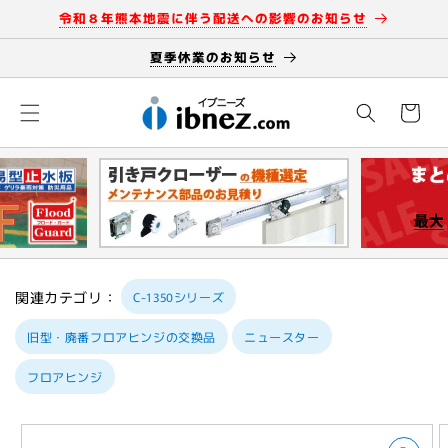
コンテン
令和８年熊本地震に伴う配送への影響のお知らせ
ツに進む
夏季休業のお知らせ
カ
ー
ト
関連カテゴリ：
C-1350シリーズ
旧型・廃番フロアヒンジの交換品
ニュースター
フロアヒンジ
商品情報
にスキッ