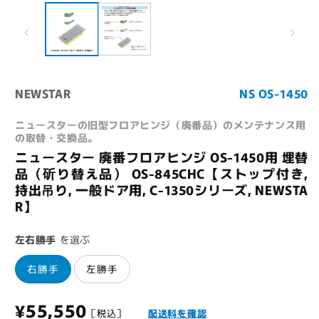
ル
で
メ
デ
ィ
ア
(1)
(
を
NEWSTAR
NS OS-1450
開
く
ニュースターの旧型フロアヒンジ（廃番品）のメンテナンス用
の取替・交換品。
ニュースター 廃番フロアヒンジ OS-1450用 埋替
品（斫り替え品） OS-845CHC【ストップ付き,
持出吊り, 一般ドア用, C-1350シリーズ, NEWSTA
R】
左右勝手
を選ぶ
右勝手
左勝手
通
¥55,550
［税込］
配送料を確認