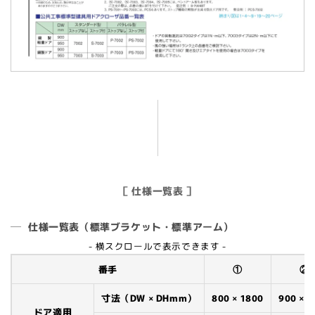
［ 仕様一覧表 ］
仕様一覧表（標準ブラケット・標準アーム）
- 横スクロールで表示できます -
番手
①
②
寸法（DW × DHmm）
800 × 1800
900 × 2
ドア適用