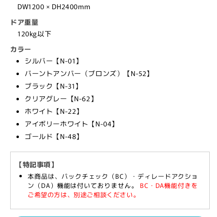
ッ
ッ
DW1200 × DH2400mm
ク】
ク】
ドア重量
の
の
120kg以下
数
数
量
量
カラー
を
を
シルバー【N-01】
減
増
バーントアンバー（ブロンズ）【N-52】
ら
や
ブラック【N-31】
す
す
クリアグレー【N-62】
ホワイト【N-22】
アイボリーホワイト【N-04】
ゴールド【N-48】
【特記事項】
本商品は、バックチェック（BC）・ディレードアクショ
ン（DA）機能は付いておりません。
BC・DA機能付きを
ご希望の方は、別途ご相談ください。