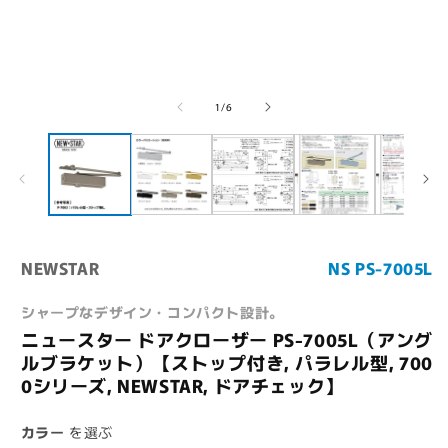
ー
ダ
ル
で
メ
デ
の
1
/
6
ィ
ア
(1)
(
を
開
く
NEWSTAR
NS PS-7005L
シャープなデザイン・コンパクト設計。
ニュースター ドアクローザー PS-7005L（アング
ルブラケット）【ストップ付き, パラレル型, 700
0シリーズ, NEWSTAR, ドアチェック】
カラー
を選ぶ