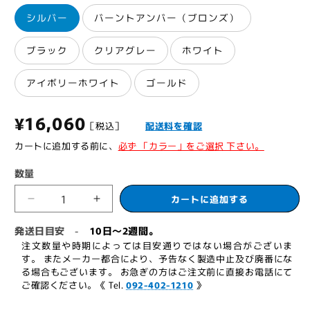
シルバー
バーントアンバー（ブロンズ）
ブラック
クリアグレー
ホワイト
アイボリーホワイト
ゴールド
通
¥16,060
［税込］
配送料を確認
常
カートに追加する前に、
必ず 「カラー」をご選択 下さい。
価
数量
格
カートに追加する
ニ
ニ
ュ
ュ
発送日目安
10日～2週間。
-
ー
ー
注文数量や時期によっては目安通りではない場合がございま
ス
ス
す。 またメーカー都合により、予告なく製造中止及び廃番にな
る場合もございます。 お急ぎの方はご注文前に直接お電話にて
タ
タ
ご確認ください。《 Tel.
092-402-1210
》
ー
ー
ド
ド