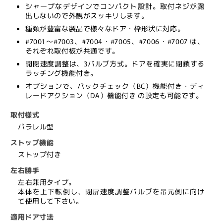
シャープなデザインでコンパクト設計。取付ネジが露
プ
プ
出しないので外観がスッキリします。
付
付
種類が豊富な製品で様々なドア・枠形状に対応。
き,
き,
#7001〜#7003、#7004・#7005、#7006・#7007 は、
パ
パ
それぞれ取付板が共通です。
ラ
ラ
開閉速度調整は、3バルブ方式。ドアを確実に閉鎖する
レ
レ
ラッチング機能付き。
ル
ル
オプションで、バックチェック（BC）機能付き・ディ
型,
型,
レードアクション（DA）機能付き の設定も可能です。
7000
7000
取付様式
シ
シ
パラレル型
リ
リ
ー
ー
ストップ機能
ズ,
ズ,
ストップ付き
NEWSTAR,
NEWSTAR,
左右勝手
ド
ド
左右兼用タイプ。
ア
ア
本体を上下転倒し、閉扉速度調整バルブを吊元側に向け
チ
チ
て使用して下さい。
ェ
ェ
適用ドア寸法