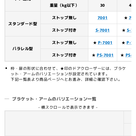
重量（kg以下）
30
45
ストップ無し
7001
★
70
スタンダード型
ストップ付き
S-7001
★
S-7
ストップ無し
★
P-7001
★
P-7
パラレル型
ストップ付き
★
PS-7001
★
PS-7
枠・扉の形状に合わせて、★印のドアクローザーには、ブラケ
ット・アームのバリエーションが設定されています。
下記一覧表より商品ページへとお進み、詳細ご確認下さい。
ブラケット・アームのバリエーション一覧
- 横スクロールで表示できます -