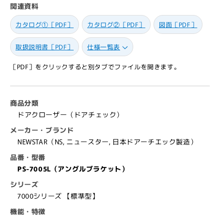
関連資料
ア
ア
ク
ク
カタログ①［PDF］
カタログ②［PDF］
図面［PDF］
ロ
ロ
ー
ー
取扱説明書［PDF］
仕様一覧表
ザ
ザ
ー
ー
［PDF］をクリックすると別タブでファイルを開きます。
PS-
PS-
7005L（ア
7005L（ア
ン
ン
商品分類
グ
グ
ドアクローザー（ドアチェック）
ル
ル
メーカー・ブランド
ブ
ブ
NEWSTAR（NS, ニュースター, 日本ドアーチエック製造）
ラ
ラ
品番・型番
ケ
ケ
PS-7005L（アングルブラケット）
ッ
ッ
ト）
ト）
シリーズ
【ス
【ス
7000シリーズ 【標準型】
ト
ト
機能・特徴
ッ
ッ