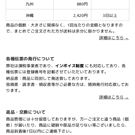
九州
880円
沖縄
2,420円
3日以上
商品の個数・大きさに関係なく、1回当たりの金額となりますの
で、まとめてご注文された方が送料は余分に掛かりません。
詳細はこちら →
各種伝票の発行について
弊社は課税事業者であり、
インボイス制度
にも対応しており、各
種伝票には登録番号を記載させていただいております。
納品書：商品に同封して発送致しております。
見積書・請求書・領収書等がご必要な方は、随時発行対応致してお
ります。
詳細はこちら →
返品・交換について
商品管理には十分留意しておりますが、万一ご注文と違う商品（個
数）が届いたり、商品に破損や部品が足りない等ございましたら、
商品到着後7日以内にご連絡下さい。