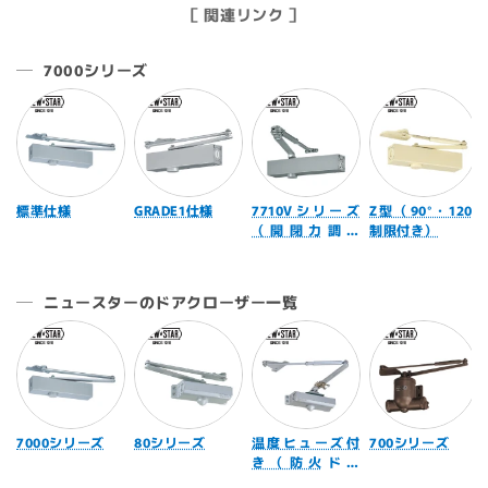
［ 関連リンク ］
7000シリーズ
標準仕様
GRADE1仕様
7710Vシリーズ
Z型（90°・120°
（開閉力調整
制限付き）
式）
ニュースターのドアクローザー一覧
7000シリーズ
80シリーズ
温度ヒューズ付
700シリーズ
き（防火ドア
用）