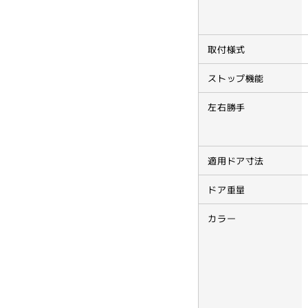
GRADE1・
GRA
7710V
7710
シ
シ
取付様式
リ
リ
ー
ー
ストップ機能
ズ,
ズ,
NEWSTAR,
NEW
左右勝手
ド
ド
ア
ア
チ
チ
適用ドア寸法
ェ
ェ
ッ
ッ
ドア重量
ク】
ク】
の
の
カラー
数
数
量
量
を
を
減
増
ら
や