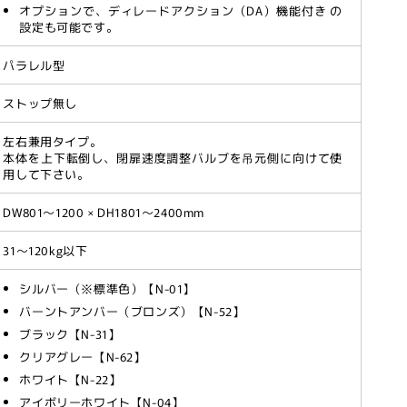
DE1・
オプションで、ディレードアクション（DA）機能付き の
設定も可能です。
V
パラレル型
ストップ無し
STAR,
左右兼用タイプ。
本体を上下転倒し、閉扉速度調整バルブを吊元側に向けて使
用して下さい。
DW801～1200 × DH1801～2400mm
31～120kg以下
シルバー（※標準色）【N-01】
バーントアンバー（ブロンズ）【N-52】
ブラック【N-31】
クリアグレー【N-62】
ホワイト【N-22】
アイボリーホワイト【N-04】