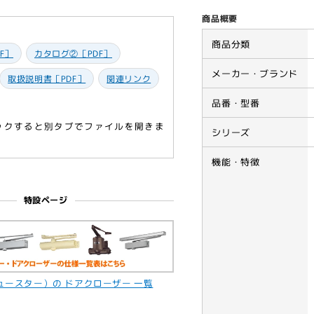
ア
ア
商品概要
ク
ク
ロ
ロ
商品分類
F］
カタログ②［PDF］
ー
ー
メーカー・ブランド
ザ
ザ
取扱説明書［PDF］
関連リンク
ー
ー
品番・型番
P-
P-
7710V
7710
リックすると別タブでファイルを開きま
シリーズ
【パ
【パ
ラ
ラ
機能・特徴
レ
レ
ル
ル
特設ページ
型,
型,
ス
ス
ト
ト
ッ
ッ
プ
プ
ニュースター）の ドアクローザー 一覧
無
無
し,
し,