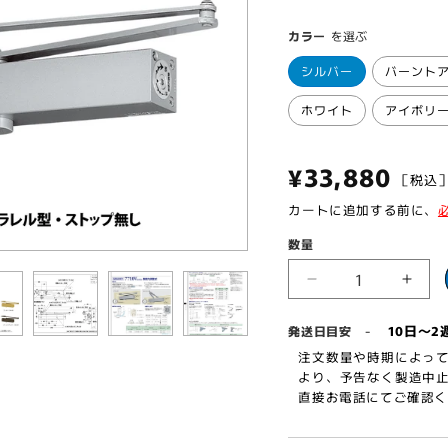
カラー
を選ぶ
シルバー
バーント
ホワイト
アイボリ
通
¥33,880
［税
常
カートに追加する前に、
価
数量
格
ニ
ニ
ュ
ュ
-
10日～2
発送日目安
ー
ー
注文数量や時期によって
ス
ス
より、予告なく製造中止
タ
タ
直接お電話にてご確認くだ
ー
ー
ド
ド