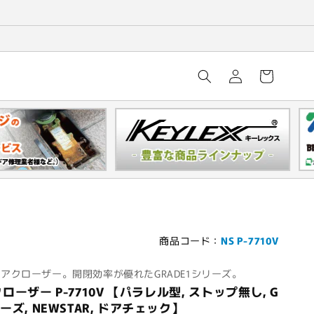
ロ
カ
グ
ー
イ
ト
ン
商品コード：
NS P-7710V
アクローザー。開閉効率が優れたGRADE1シリーズ。
ーザー P-7710V 【パラレル型, ストップ無し, G
リーズ, NEWSTAR, ドアチェック】