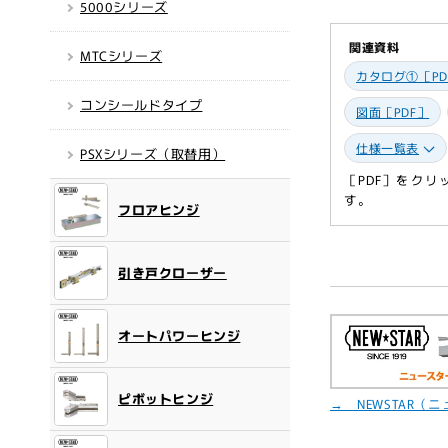
開
5000シリーズ
く
関連資料
MTCシリーズ
カタログ①［PD
コンシールドタイプ
図面［PDF］
仕様一覧表
PSXシリーズ（取替用）
［PDF］をク
す。
フロアヒンジ
引き戸クローザー
オートパワーヒンジ
ピボットヒンジ
→ NEWSTAR（