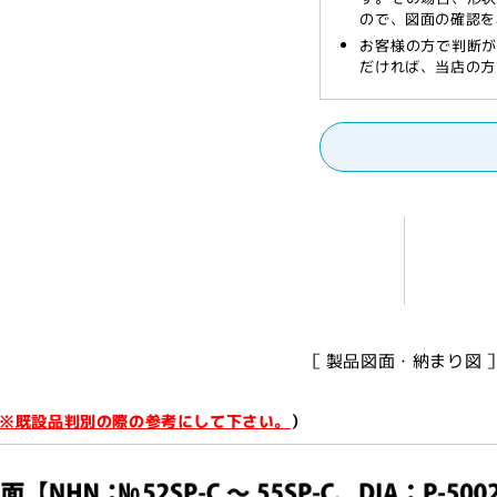
【ス
【ス
ので、図面の確認を
ト
ト
お客様の方で判断
だければ、当店の方
ッ
ッ
プ
プ
無
無
し,
し,
パ
パ
ラ
ラ
レ
レ
ル
ル
取
取
付
付
型,
型,
［ 製品図面・納まり図 
50
50
シ
シ
リ
リ
※既設品判別の際の参考にして下さい。
）
ー
ー
ズ,
ズ,
NHN,
NHN