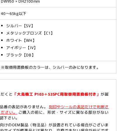
DW950 × DH2100mm
40～65kg以下
シルバー【SV】
メタリックブロンズ【C1】
ホワイト【WH】
アイボリー【IV】
ブラック【DB】
PC
※取替用置換板のカラーは、シルバーのみになります。
ただくと
「大鳥機工 P103＋53SPC用取替用置換板付き」
が届
は品番の表記がありません。
刻印やシールの表記だけで判断さ
ください。
ご購入の前に、形状・サイズに異なる部分がない
認下さい。
向けのOEM製品（特注品）が設置されている場合がございま
状やサイズが標準品とは異なり、交換できない場合が殆どです