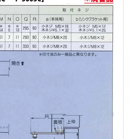
ATSU,
mond】