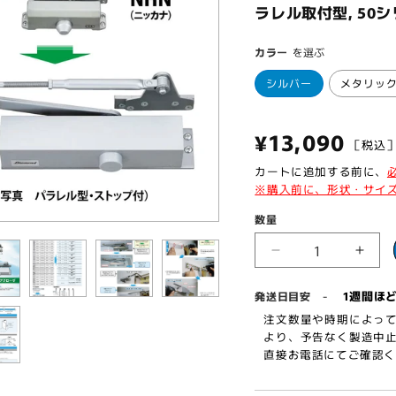
ラレル取付型, 50シリーズ
カラー
を選ぶ
シルバー
メタリッ
通
¥13,090
［税
常
カートに追加する前に、
※購入前に、形状・サイ
価
数量
格
ニ
ニ
ッ
ッ
-
1週間ほ
発送日目安
カ
カ
注文数量や時期によって
ナ・
ナ・
より、予告なく製造中止
ダ
ダ
直接お電話にてご確認くだ
イ
イ
ハ
ハ