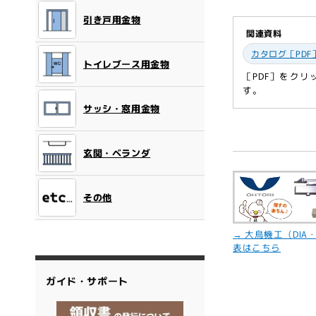
開
く
引き戸用金物
関連資料
カタログ［PDF
トイレブース用金物
［PDF］をク
す。
サッシ・窓用金物
玄関・ベランダ
その他
→ 大鳥機工（DIA
表はこちら
ガイド・サポート