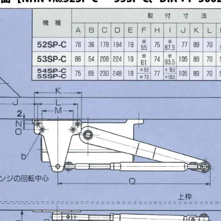
DAIHATSU,
DAIH
DIA,
DIA,
Diamond】
Dia
の
の
数
数
量
量
を
を
減
増
ら
や
す
す