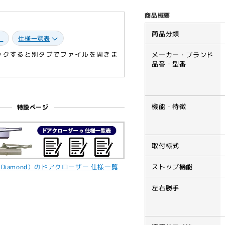
ツ
ツ
商品概要
デ
デ
ィ
ィ
商品分類
］
仕様一覧表
ー
ー
リックすると別タブでファイルを開きま
メーカー・ブランド
ゼ
ゼ
品番・型番
ル
ル
廃
廃
番
番
ド
ド
機能・特徴
特設ページ
ア
ア
ク
ク
ロ
ロ
取付様式
ー
ー
ザ
ザ
ストップ機能
・Diamond）のドアクローザー 仕様一覧
ー
ー
53SP-
53SP
左右勝手
C
C
の
の
代
代