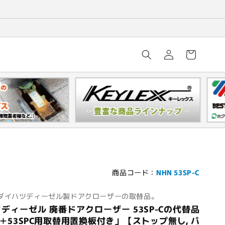
ロ
カ
グ
ー
イ
ト
ン
商品コード：
NHN 53SP-C
ダイハツディーゼル製ドアクローザーの取替品。
ィーゼル 廃番ドアクローザー 53SP-Cの代替品
03＋53SPC用取替用置換板付き」【ストップ無し, パ