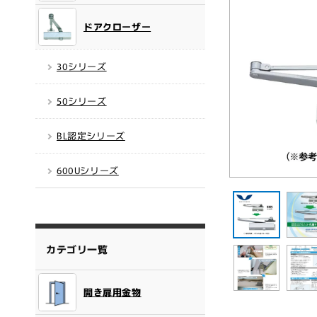
ドアクローザー
30シリーズ
50シリーズ
BL認定シリーズ
600Uシリーズ
モ
ー
ダ
ル
で
メ
カテゴリ一覧
デ
ィ
ア
開き扉用金物
(1)
を