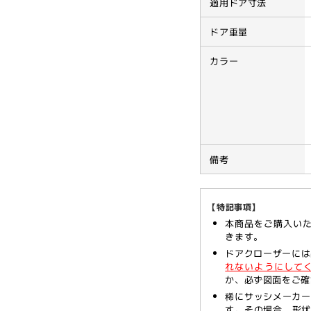
適用ドア寸法
替
替
品
品
ドア重量
→
→
「大
「大
カラー
鳥
鳥
機
機
工
工
P103
P103
＋
＋
53SPC
53S
備考
用
用
取
取
替
替
【特記事項】
用
用
本商品をご購入い
きます。
置
置
ドアクローザーに
換
換
れないようにして
板
板
か、必ず図面をご確
付
付
稀にサッシメーカー
き」
き」
す。その場合、形