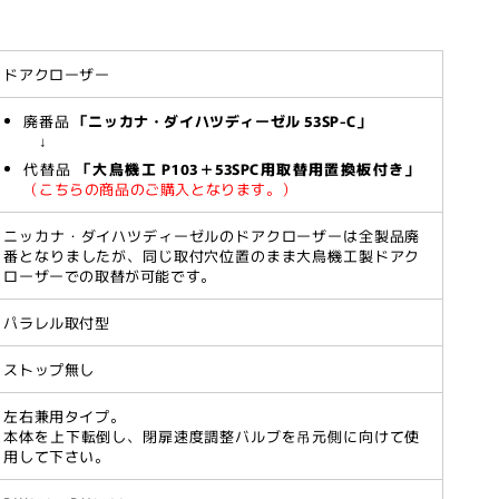
ドアクローザー
廃番品
「ニッカナ・ダイハツディーゼル 53SP-C」
↓
代替品
「大鳥機工 P103＋53SPC用取替用置換板付き」
（こちらの商品のご購入となります。）
ニッカナ・ダイハツディーゼルのドアクローザーは全製品廃
番となりましたが、同じ取付穴位置のまま大鳥機工製ドアク
ローザーでの取替が可能です。
パラレル取付型
ストップ無し
-
左右兼用タイプ。
本体を上下転倒し、閉扉速度調整バルブを吊元側に向けて使
用して下さい。