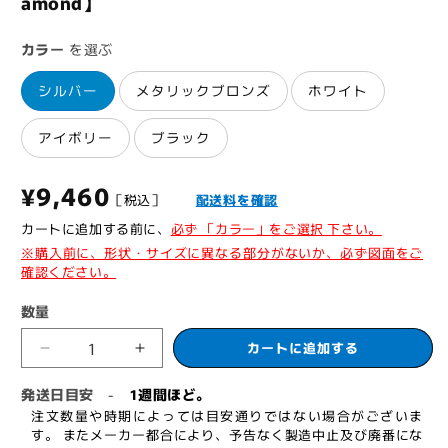
amond】
カラー
を選ぶ
シルバー
メタリックブロンズ
ホワイト
アイボリー
ブラック
通
¥9,460
［税込］
配送料を確認
常
カートに追加する前に、
必ず 「カラー」をご選択 下さい。
※購入前に、形状・サイズに異なる部分がないか、必ず図面をご
価
確認ください。
格
数量
カートに追加する
ニ
ニ
ッ
ッ
発送日目安
1週間ほど。
-
カ
カ
注文数量や時期によっては目安通りではない場合がございま
ナ・
ナ・
す。 またメーカー都合により、予告なく製造中止及び廃番にな