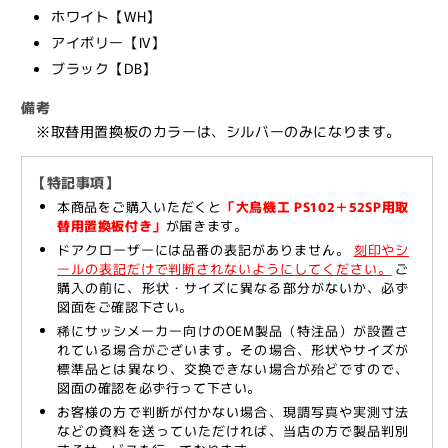
付
付
ホワイト【WH】
き」
き」
アイボリー【IV】
【ス
【ス
ブラック【DB】
ト
ト
ッ
ッ
備考
プ
プ
※取替用置換板のカラーは、シルバーのみになります。
付
付
き,
き,
【特記事項】
パ
パ
本商品をご購入いただくと
「大鳥機工 PS102＋52SP用取
替用置換板付き」
が届きます。
ラ
ラ
ドアクローザーには品番の表記がありません。
刻印やシ
レ
レ
ールの表記だけで判断されないようにしてください。
ご
ル
ル
購入の前に、形状・サイズに異なる部分がないか、必ず
取
取
図面をご確認下さい。
付
付
稀にサッシメーカー向けのOEM製品（特注品）が設置さ
型,
型,
れている場合がございます。その場合、形状やサイズが
50
50
標準品とは異なり、交換できない場合が殆どですので、
図面の確認を必ず行って下さい。
シ
シ
お客様の方で判断が付かない場合、現調写真や実測寸法
リ
リ
などの資料を送っていただければ、当店の方で製品判別
ー
ー