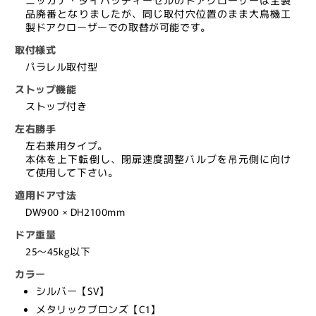
の
の
品廃番となりましたが、同じ取付穴位置のまま大鳥機工
代
代
製ドアクローザーでの取替が可能です。
替
替
取付様式
品
品
パラレル取付型
→
→
ストップ機能
「大
「大
ストップ付き
鳥
鳥
機
機
左右勝手
工
工
左右兼用タイプ。
PS102
PS102
本体を上下転倒し、閉扉速度調整バルブを吊元側に向け
て使用して下さい。
＋
＋
52SP
52SP
適用ドア寸法
用
用
DW900 × DH2100mm
取
取
ドア重量
替
替
25～45kg以下
用
用
置
置
カラー
換
換
シルバー【SV】
板
板
メタリックブロンズ【C1】