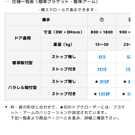
仕様一覧表（標準ブラケット・標準アーム）
- 横スクロールで表示できます -
番手
①
②
寸法（DW × DHmm）
800 × 1800
900 × 2
ドア適用
重量（kg）
15～30
25～4
ストップ無し
51S
52S
標準取付型
ストップ付き
151S
152
ストップ無し
★
51SP
★
52
パラレル取付型
ストップ付き
★
151SP
★
152
枠・扉の形状に合わせて、★印のドアクローザーには、ブラケ
ット・アームのバリエーションが設定されています。
下記一覧表より商品ページへとお進み、詳細ご確認下さい。