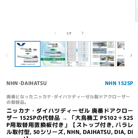
ー
ダ
ル
で
メ
デ
の
1
/
7
ィ
ア
(1)
を
開
く
(
NHN･DAIHATSU
NHN 152SP
廃番となったニッカナ･ダイハツディーゼル製ドアクローザー
の取替品。
ニッカナ・ダイハツディーゼル 廃番ドアクロー
ザー 152SPの代替品 → 「大鳥機工 PS102＋52S
P用取替用置換板付き」【ストップ付き, パラレ
ル取付型, 50シリーズ, NHN, DAIHATSU, DIA, Di