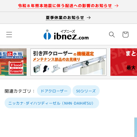
コンテン
令和８年熊本地震に伴う配送への影響のお知らせ
ツに進む
夏季休業のお知らせ
カ
ー
ト
関連カテゴリ：
ドアクローザー
50シリーズ
ニッカナ･ダイハツディーゼル（NHN･DAIHATSU）
商品情報
にスキッ
プ