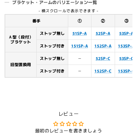
ブラケット・アームのバリエーション一覧
- 横スクロールで表示できます -
番手
①
②
③
ストップ無し
51SP-A
52SP-A
53SP-A
Ａ型（段付）
ブラケット
ストップ付き
151SP-A
152SP-A
153SP-A
ストップ無し
－
52SP-C
53SP-C
旧型置換用
ストップ付き
－
152SP-C
153SP-C
レビュー
最初のレビューを書きましょう