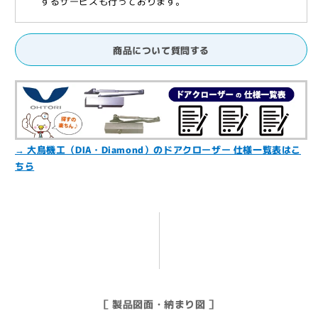
するサービスも行っております。
ズ,
ズ,
NHN,
NHN,
DAIHATSU,
DAIHATSU,
商品について質問する
DIA,
DIA,
Diamond】
Diamond】
の
の
数
数
量
量
を
を
→ 大鳥機工（DIA・Diamond）のドアクローザー 仕様一覧表はこ
減
増
ちら
ら
や
す
す
［ 製品図面・納まり図 ］