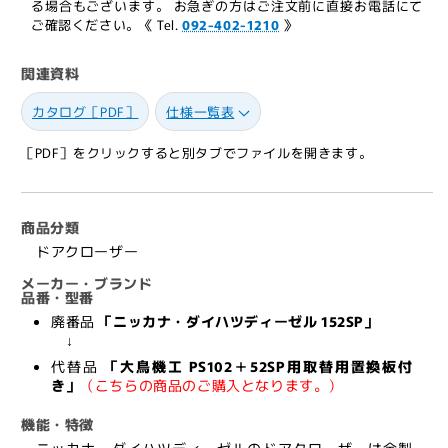
る場合もございます。 お急ぎの方はご注文前に直接お電話にて
ダ
ダ
ご確認ください。《 Tel.
092-402-1210
》
イ
イ
ハ
ハ
関連資料
ツ
ツ
デ
デ
カタログ［PDF］
仕様一覧表
ィ
ィ
ー
ー
［PDF］をクリックすると別タブでファイルを開きます。
ゼ
ゼ
ル
ル
廃
廃
商品分類
番
番
ドアクローザー
ド
ド
メーカー・ブランド
ア
ア
品番・型番
ク
ク
廃番品
「ニッカナ・ダイハツディーゼル 152SP」
↓
ロ
ロ
代替品
「大鳥機工 PS102＋52SP用取替用置換板付
ー
ー
き」
（こちらの商品のご購入となります。）
ザ
ザ
ー
ー
機能・特徴
152SP
152SP
ニッカナ・ダイハツディーゼルのドアクローザーは全製