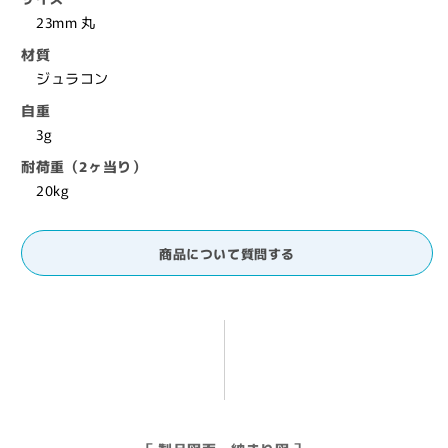
ン
ン
23mm 丸
テ
テ
材質
ナ
ナ
ジュラコン
ン
ン
ス
ス
自重
用
用
3g
部
部
耐荷重（2ヶ当り）
品・
品・
20kg
パ
パ
ー
ー
ツ】
ツ】
商品について質問する
の
の
数
数
量
量
を
を
減
増
ら
や
す
す