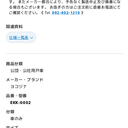
ナ
ナ
す。 またメーカー都合により、予告なく製造中止及び廃番にな
る場合もございます。 お急ぎの方はご注文前に直接お電話にて
公
公
ご確認ください。《 Tel.
092-402-1210
》
団・
団・
公
公
関連資料
社
社
用
用
仕様一覧表
戸
戸
車
車
EKK-
EKK-
0002（車
0002（車
商品分類
の
の
公団・公社用戸車
み）
み）
メーカー・ブランド
【交
【交
ヨコヅナ
換
換
品番・型番
用,
用,
EKK-0002
取
取
替
替
分類
用,
用,
車のみ
メ
メ
サイズ