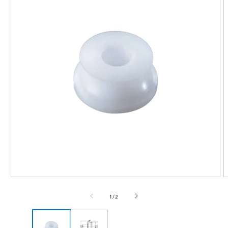
モ
ー
の
1
/
2
ダ
ル
で
メ