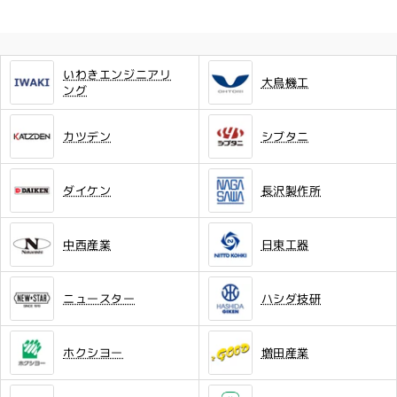
いわきエンジニアリ
大鳥機工
ング
カツデン
シブタニ
ダイケン
長沢製作所
中西産業
日東工器
ニュースター
ハシダ技研
ホクシヨー
増田産業