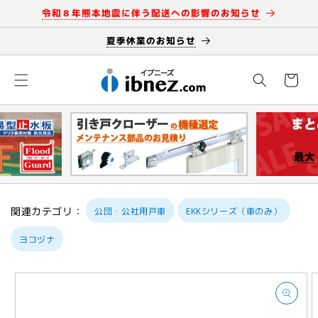
コンテン
令和８年熊本地震に伴う配送への影響のお知らせ
ツに進む
夏季休業のお知らせ
カ
ー
ト
関連カテゴリ：
公団・公社用戸車
EKKシリーズ（車のみ）
ヨコヅナ
商品情報
にスキッ
プ