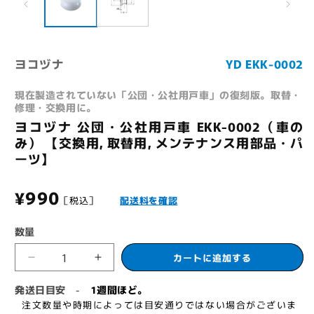
デ
ィ
ア
(1)
(
を
ヨコヅナ
YD EKK-0002
開
く
現在製造されていない「公団・公社用戸車」の復刻版。取替・
修理・交換用に。
ヨコヅナ 公団・公社用戸車 EKK-0002（車の
み） 【交換用, 取替用, メンテナンス用部品・パ
ーツ】
通
¥990
［税込］
配送料を確認
常
数量
価
カートに追加する
ヨ
ヨ
格
コ
コ
発送日目安
1週間ほど。
-
ヅ
ヅ
注文数量や時期によっては目安通りではない場合がございま