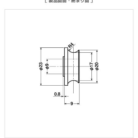
［ 製品図面・納まり図 ］