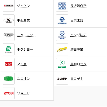
ダイケン
長沢製作所
中西産業
日東工器
ニュースター
ハシダ技研
ホクシヨー
増田産業
マルキ
美和ロック
ユニオン
ヨコヅナ
リョービ