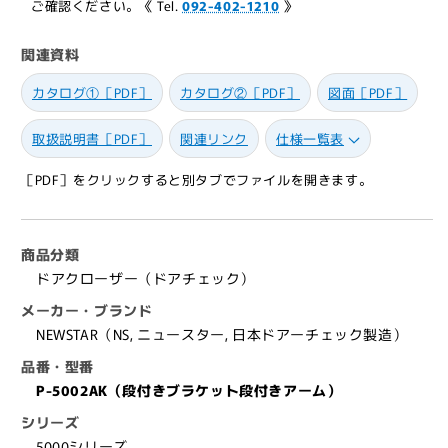
ご確認ください。《 Tel.
092-402-1210
》
ー
ー
ド
ド
関連資料
ア
ア
ク
ク
カタログ①［PDF］
カタログ②［PDF］
図面［PDF］
ロ
ロ
ー
ー
取扱説明書［PDF］
関連リンク
仕様一覧表
ザ
ザ
ー
ー
［PDF］をクリックすると別タブでファイルを開きます。
P-
P-
5002AK（段
5002AK（段
付
付
商品分類
き
き
ドアクローザー（ドアチェック）
ブ
ブ
メーカー・ブランド
ラ
ラ
NEWSTAR（NS, ニュースター, 日本ドアーチェック製造）
ケ
ケ
品番・型番
ッ
ッ
P-5002AK（段付きブラケット段付きアーム）
ト
ト
段
段
シリーズ
付
付
5000シリーズ