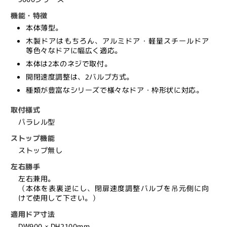
き
き
機能・特徴
ア
ア
本体薄型。
ー
ー
木製ドアはもちろん、アルミドア・軽量スチールドア
ム）
ム）
等色々なドアに幅広く適応。
【ス
【ス
本体は2本のネジで取付。
ト
ト
開閉速度調整は、2バルブ方式。
ッ
ッ
種類が豊富なシリーズで様々なドア・枠形状に対応。
プ
プ
無
無
取付様式
し,
し,
パラレル型
パ
パ
ストップ機能
ラ
ラ
ストップ無し
レ
レ
左右勝手
ル
ル
左右兼用。
型,
型,
（本体を表裏逆にし、閉扉速度調整バルブを吊元側に向
5000
5000
けて使用して下さい。）
シ
シ
リ
リ
適用ドア寸法
ー
ー
DW900 × DH2100mm