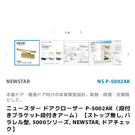
ー
ダ
ル
で
メ
デ
の
1
/
6
ィ
ア
(1)
(
を
開
く
NEWSTAR
NS P-5002AK
木製ドア・軽量ドア向けの本体薄型設計。取替・修理・交換用
として。
ニュースター ドアクローザー P-5002AK（段付
きブラケット段付きアーム） 【ストップ無し, パ
ラレル型, 5000シリーズ, NEWSTAR, ドアチェッ
ク】