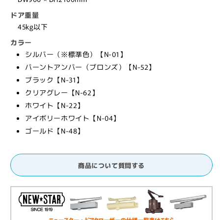
ズ,
ズ,
ドア重量
NEWSTAR,
NEWSTAR,
45kg以下
ド
ド
カラー
ア
ア
シルバー（※標準色）【N-01】
チ
チ
バーントアンバー（ブロンズ）【N-52】
ェ
ェ
ブラック【N-31】
ッ
ッ
ク】
ク】
クリアグレー【N-62】
の
の
ホワイト【N-22】
数
数
アイボリーホワイト【N-04】
量
量
ゴールド【N-48】
を
を
減
増
ら
や
商品について質問する
す
す