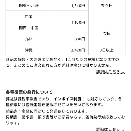
関東～北陸
1,540円
翌々日
四国
1,100円
関西・中国
翌日
九州
880円
沖縄
2,420円
3日以上
商品の個数・大きさに関係なく、1回当たりの金額となりますの
で、まとめてご注文された方が送料は余分に掛かりません。
詳細はこちら →
各種伝票の発行について
弊社は課税事業者であり、
インボイス制度
にも対応しており、各
種伝票には登録番号を記載させていただいております。
納品書：商品に同封して発送致しております。
見積書・請求書・領収書等がご必要な方は、随時発行対応致してお
ります。
詳細はこちら →