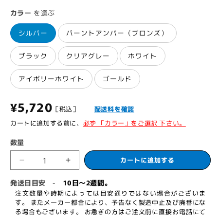
カラー
を選ぶ
シルバー
バーントアンバー（ブロンズ）
ブラック
クリアグレー
ホワイト
アイボリーホワイト
ゴールド
通
¥5,720
［税込］
配送料を確認
常
カートに追加する前に、
必ず 「カラー」をご選択 下さい。
価
数量
格
カートに追加する
ニ
ニ
ュ
ュ
発送日目安
10日～2週間。
-
ー
ー
注文数量や時期によっては目安通りではない場合がございま
ス
ス
す。 またメーカー都合により、予告なく製造中止及び廃番にな
る場合もございます。 お急ぎの方はご注文前に直接お電話にて
タ
タ