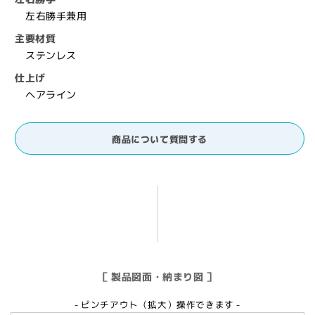
木
木
左右勝手兼用
製
製
主要材質
ド
ド
ステンレス
ア
ア
仕上げ
用,
用,
ヘアライン
NEWSTAR,
NEWSTAR,
NS】
NS】
の
の
商品について質問する
数
数
量
量
を
を
減
増
ら
や
す
す
［ 製品図面・納まり図 ］
- ピンチアウト（拡大）操作できます -