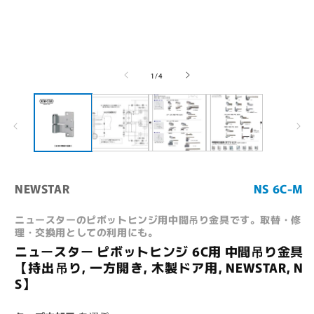
ー
ダ
(
ル
で
メ
デ
の
1
/
4
ィ
ア
(1)
を
開
く
NEWSTAR
NS 6C-M
ニュースターのピボットヒンジ用中間吊り金具です。取替・修
理・交換用としての利用にも。
ニュースター ピボットヒンジ 6C用 中間吊り金具
【持出吊り, 一方開き, 木製ドア用, NEWSTAR, N
S】