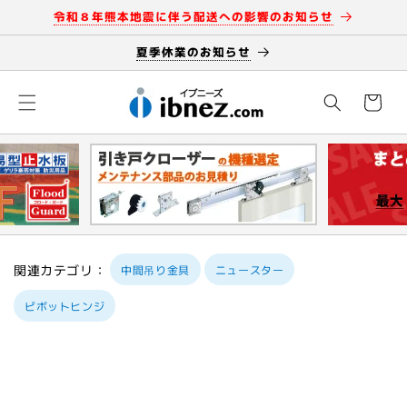
コンテン
令和８年熊本地震に伴う配送への影響のお知らせ
ツに進む
夏季休業のお知らせ
カ
ー
ト
関連カテゴリ：
中間吊り金具
ニュースター
ピボットヒンジ
商品情報
にスキッ
プ