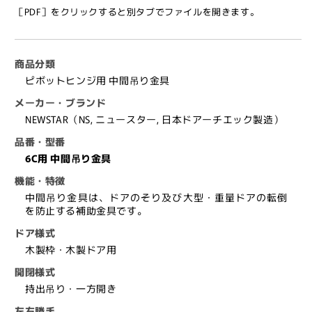
ヒ
ヒ
［PDF］をクリックすると別タブでファイルを開きます。
ン
ン
ジ
ジ
6C
6C
商品分類
用
用
ピボットヒンジ用 中間吊り金具
中
中
メーカー・ブランド
間
間
NEWSTAR（NS, ニュースター, 日本ドアーチエック製造）
吊
吊
品番・型番
り
り
6C用 中間吊り金具
金
金
具
具
機能・特徴
【持
【持
中間吊り金具は、ドアのそり及び大型・重量ドアの転倒
出
出
を防止する補助金具です。
吊
吊
ドア様式
り,
り,
木製枠・木製ドア用
一
一
開閉様式
方
方
持出吊り・一方開き
開
開
き,
き,
左右勝手