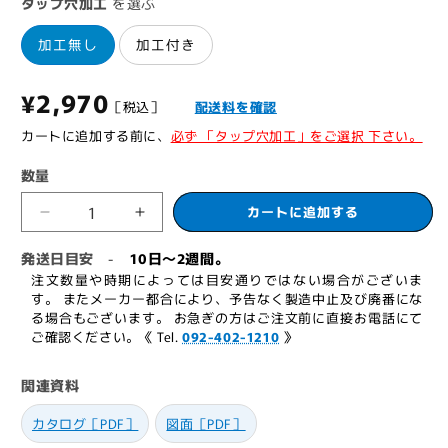
タップ穴加工
を選ぶ
加工無し
加工付き
通
¥2,970
［税込］
配送料を確認
常
カートに追加する前に、
必ず 「タップ穴加工」をご選択 下さい。
価
数量
格
カートに追加する
ニ
ニ
ュ
ュ
発送日目安
10日～2週間。
-
ー
ー
注文数量や時期によっては目安通りではない場合がございま
ス
ス
す。 またメーカー都合により、予告なく製造中止及び廃番にな
る場合もございます。 お急ぎの方はご注文前に直接お電話にて
タ
タ
ご確認ください。《 Tel.
092-402-1210
》
ー
ー
ピ
ピ
関連資料
ボ
ボ
ッ
ッ
カタログ［PDF］
図面［PDF］
ト
ト