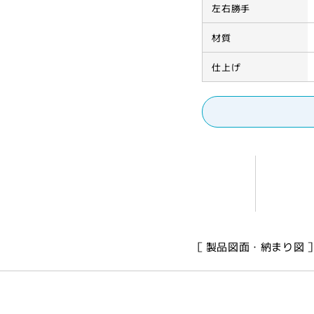
左右勝手
R
R
【開
【開
材質
き
き
窓
窓
仕上げ
用
用
ハ
ハ
ン
ン
ド
ド
ル,
ル,
Nakanishi】
Naka
の
の
数
数
量
量
を
を
［ 製品図面・納まり図 
減
増
ら
や
す
す