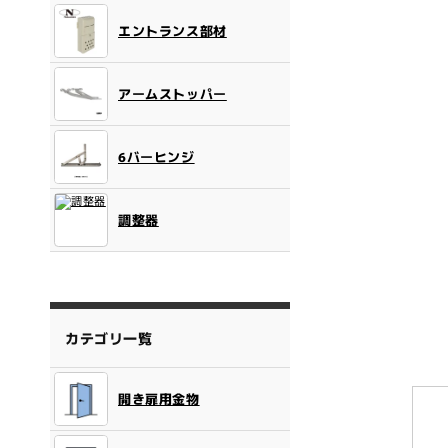
開
く
エントランス部材
アームストッパー
6バーヒンジ
調整器
カテゴリ一覧
開き扉用金物