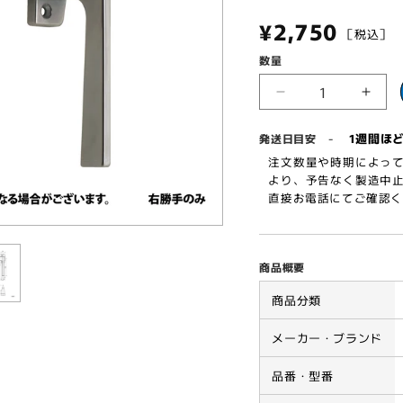
通
¥2,750
［税込
常
数量
価
中
中
西
西
格
-
1週間ほ
発送日目安
産
産
注文数量や時期によって
業
業
より、予告なく製造中止
カ
カ
直接お電話にてご確認くだ
ム
ム
ラ
ラ
ッ
ッ
商品概要
チ
チ
ハ
ハ
商品分類
ン
ン
メーカー・ブランド
ド
ド
ル
ル
品番・型番
DC-
DC-
650
650