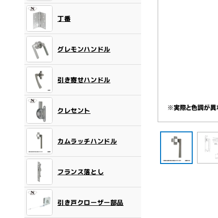
丁番
グレモンハンドル
引き寄せハンドル
クレセント
モ
ー
カムラッチハンドル
ダ
ル
で
メ
フランス落とし
デ
ィ
ア
引き戸クローザー部品
(1)
を