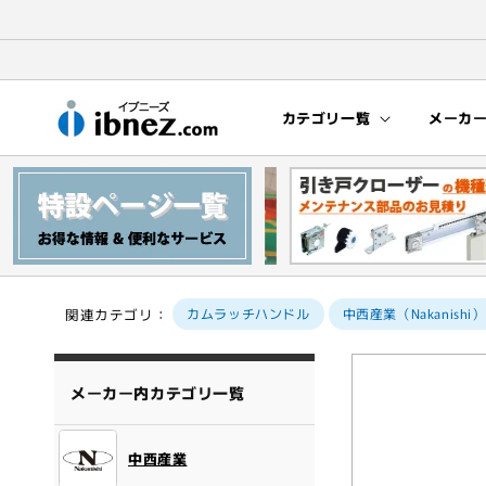
コンテン
ツに進む
カテゴリ一覧
メーカ
関連カテゴリ：
カムラッチハンドル
中西産業（Nakanishi）
商品情報
にスキッ
メーカー内カテゴリ一覧
プ
中西産業