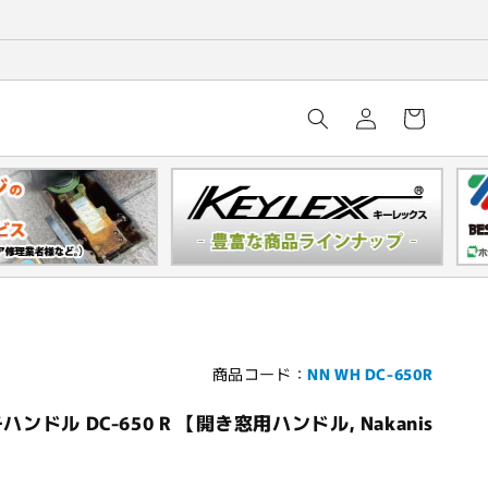
ロ
カ
グ
ー
イ
ト
ン
商品コード：
NN WH DC-650R
ドル DC-650 R 【開き窓用ハンドル, Nakanis