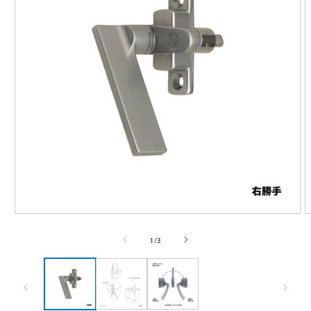
モ
ー
の
1
/
3
ダ
ル
で
メ
デ
ィ