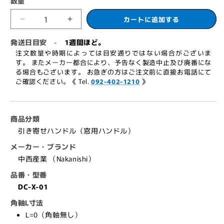
数量
格
カートに追加する
中
中
西
西
発送日目安
1週間ほど。
-
産
産
注文数量や時期によっては目安通りではない場合がございま
業
業
す。 またメーカー都合により、予告なく製造中止及び廃番にな
る場合もございます。 お急ぎの方はご注文前に直接お電話にて
引
引
ご確認ください。《 Tel.
092-402-1210
》
き
き
寄
寄
せ
せ
商品分類
ハ
ハ
引き寄せハンドル（窓用ハンドル）
ン
ン
ド
ド
メーカー・ブランド
ル
ル
中西産業 （Nakanishi）
DC-
DC-
品番・型番
X-
X-
DC-X-01
01
01
【窓
【窓
角軸L寸法
ハ
ハ
L=0（角軸無し）
ン
ン