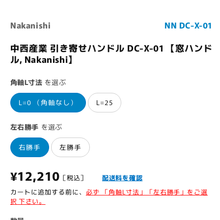
ア
(1)
(
を
Nakanishi
NN DC-X-01
開
く
中西産業 引き寄せハンドル DC-X-01 【窓ハンド
ル, Nakanishi】
角軸L寸法
を選ぶ
L=0 （角軸なし）
L=25
左右勝手
を選ぶ
右勝手
左勝手
通
¥12,210
［税込］
配送料を確認
常
カートに追加する前に、
必ず 「角軸L寸法」「左右勝手」をご選
択 下さい。
価