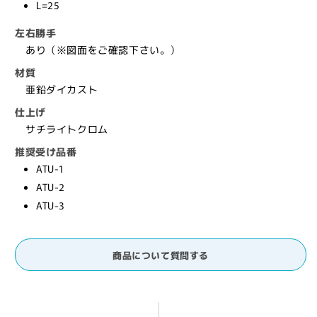
L=25
ド
ド
左右勝手
ル,
ル,
あり（※図面をご確認下さい。）
Nakanishi】
Nakanishi】
の
の
材質
数
数
亜鉛ダイカスト
量
量
仕上げ
を
を
サチライトクロム
減
増
推奨受け品番
ら
や
ATU-1
す
す
ATU-2
ATU-3
商品について質問する