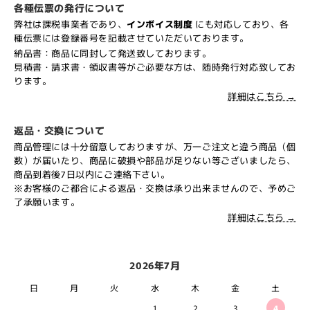
各種伝票の発行について
弊社は課税事業者であり、
インボイス制度
にも対応しており、各
種伝票には登録番号を記載させていただいております。
納品書：商品に同封して発送致しております。
見積書・請求書・領収書等がご必要な方は、随時発行対応致してお
ります。
詳細はこちら →
返品・交換について
商品管理には十分留意しておりますが、万一ご注文と違う商品（個
数）が届いたり、商品に破損や部品が足りない等ございましたら、
商品到着後7日以内にご連絡下さい。
※お客様のご都合による返品・交換は承り出来ませんので、予めご
了承願います。
詳細はこちら →
2026年7月
日
月
火
水
木
金
土
1
2
3
4