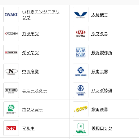
いわきエンジニアリ
大鳥機工
ング
カツデン
シブタニ
ダイケン
長沢製作所
中西産業
日東工器
ニュースター
ハシダ技研
ホクシヨー
増田産業
マルキ
美和ロック