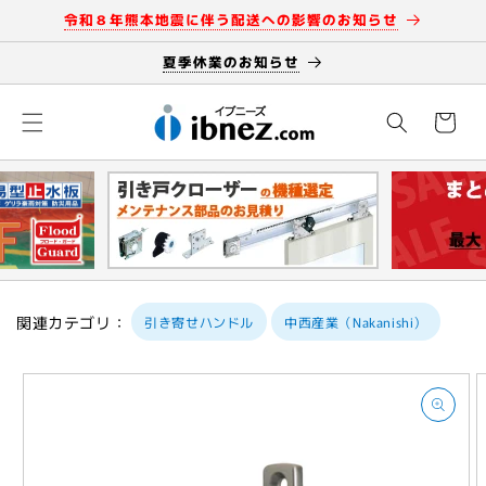
コンテン
令和８年熊本地震に伴う配送への影響のお知らせ
ツに進む
夏季休業のお知らせ
カ
ー
ト
関連カテゴリ：
引き寄せハンドル
中西産業（Nakanishi）
商品情報
にスキッ
プ