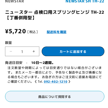
NEWSTAR
NEWSTAR SH TH-22
メ
デ
ィ
ニュースター 点検口用スプリングヒンジ TH-22
ア
【丁番併用型】
(1)
を
開
通
¥5,720
く
［税込］
配送料を確認
常
数量
価
カートに追加する
ニ
ニ
格
ュ
ュ
発送日目安
10日～2週間。
-
ー
ー
注文数量や時期によっては目安通りではない場合がございま
ス
ス
す。 またメーカー都合により、予告なく製造中止及び廃番にな
る場合もございます。 お急ぎの方はご注文前に直接お電話にて
タ
タ
ご確認ください。《 Tel.
092-402-1210
》
ー
ー
点
点
検
検
商品について質問する
口
口
用
用