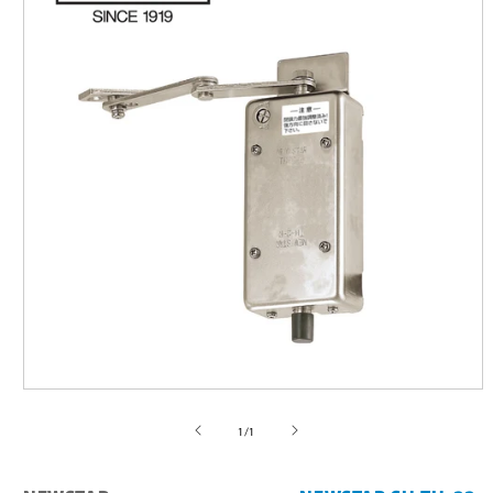
モ
ー
の
1
/
1
ダ
ル
で