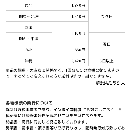
東北
1,870円
関東～北陸
1,540円
翌々日
四国
1,100円
関西・中国
翌日
九州
880円
沖縄
2,420円
3日以上
商品の個数・大きさに関係なく、1回当たりの金額となりますの
で、まとめてご注文された方が送料は余分に掛かりません。
詳細はこちら →
各種伝票の発行について
弊社は課税事業者であり、
インボイス制度
にも対応しており、各
種伝票には登録番号を記載させていただいております。
納品書：商品に同封して発送致しております。
見積書・請求書・領収書等がご必要な方は、随時発行対応致してお