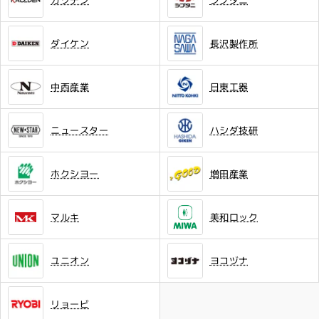
ダイケン
長沢製作所
中西産業
日東工器
ニュースター
ハシダ技研
ホクシヨー
増田産業
マルキ
美和ロック
ユニオン
ヨコヅナ
リョービ