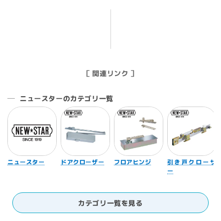
ス
ス
プ
プ
リ
リ
ン
ン
グ
グ
ヒ
ヒ
［ 関連リンク ］
ン
ン
ジ
ジ
ニュースターのカテゴリ一覧
TH-
TH-
22
22
【丁
【丁
番
番
併
併
用
用
ニュースター
ドアクローザー
フロアヒンジ
引き戸クローザ
型】
型】
ー
の
の
数
数
カテゴリ一覧を見る
量
量
を
を