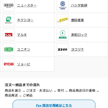
ニュースター
ハシダ技研
ホクシヨー
増田産業
マルキ
美和ロック
ユニオン
ヨコヅナ
リョービ
注文～納品までの流れ
商品を選ぶ → ご注文・お支払い → 受付 → 商品発送日の連絡 →
商品発送 → ご納品
Fax 問合せ用紙はこちら