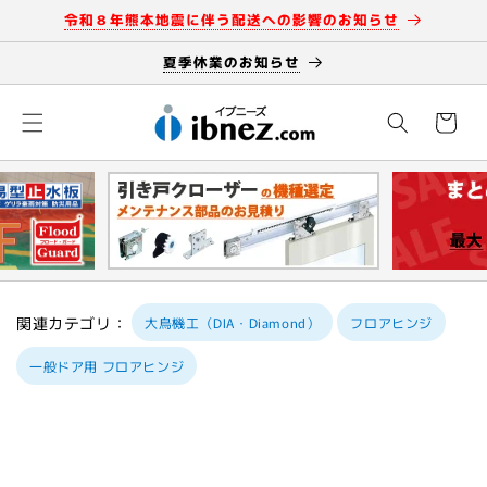
コンテン
令和８年熊本地震に伴う配送への影響のお知らせ
ツに進む
夏季休業のお知らせ
カ
ー
ト
関連カテゴリ：
大鳥機工（DIA・Diamond）
フロアヒンジ
一般ドア用 フロアヒンジ
商品情報
にスキッ
プ