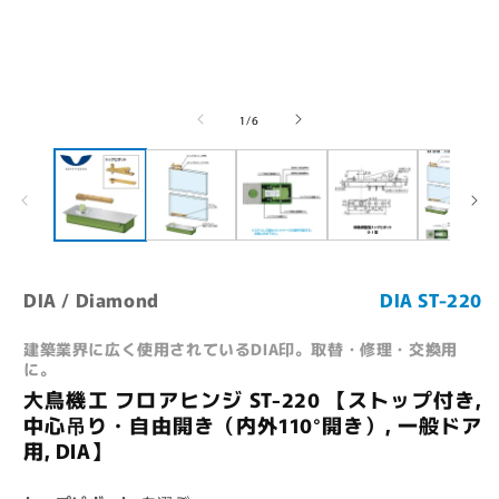
ー
ダ
ル
で
メ
デ
の
1
/
6
ィ
ア
(1)
(
を
開
く
DIA / Diamond
DIA ST-220
建築業界に広く使用されているDIA印。取替・修理・交換用
に。
大鳥機工 フロアヒンジ ST-220 【ストップ付き,
中心吊り・自由開き（内外110°開き）, 一般ドア
用, DIA】