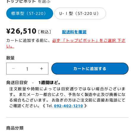
トップピボット
を選ぶ
標準型（ST-220）
U-Ⅰ型（ST-220 U）
通
¥26,510
［税込］
配送料を確認
常
カートに追加する前に、
必ず 「トップピボット」をご選択 下さ
い。
価
数量
格
カートに追加する
大
大
鳥
鳥
発送日目安
1週間ほど。
-
機
機
注文数量や時期によっては目安通りではない場合がございま
工
工
す。 またメーカー都合により、予告なく製造中止及び廃番にな
る場合もございます。 お急ぎの方はご注文前に直接お電話にて
フ
フ
ご確認ください。《 Tel.
092-402-1210
》
ロ
ロ
ア
ア
ヒ
ヒ
商品分類
ン
ン