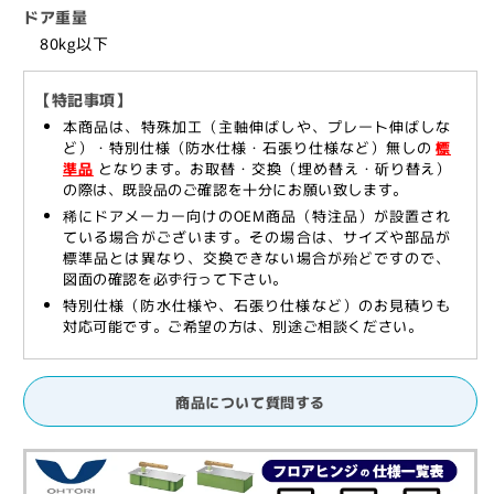
110°
110°
ドア重量
開
開
80kg以下
き）,
き）,
一
一
【特記事項】
般
般
本商品は、特殊加工（主軸伸ばしや、プレート伸ばしな
ド
ド
ど）・特別仕様（防水仕様・石張り仕様など）無しの
標
ア
ア
準品
となります。お取替・交換（埋め替え・斫り替え）
の際は、既設品のご確認を十分にお願い致します。
用,
用,
稀にドアメーカー向けのOEM商品（特注品）が設置され
DIA】
DIA】
ている場合がございます。その場合は、サイズや部品が
の
の
標準品とは異なり、交換できない場合が殆どですので、
数
数
図面の確認を必ず行って下さい。
量
量
特別仕様（防水仕様や、石張り仕様など）のお見積りも
対応可能です。ご希望の方は、別途ご相談ください。
を
を
減
増
ら
や
商品について質問する
す
す