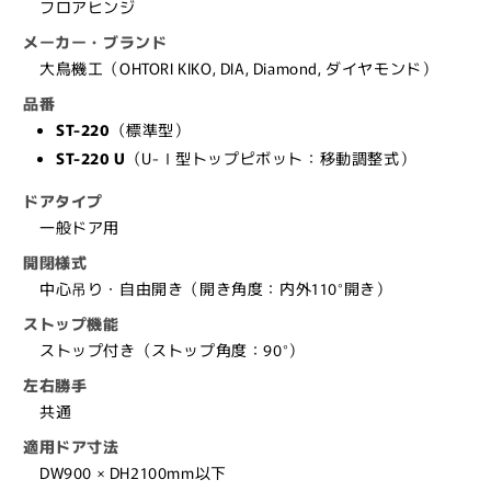
フロアヒンジ
ジ
ジ
ST-
ST-
メーカー・ブランド
220
220
大鳥機工（OHTORI KIKO, DIA, Diamond, ダイヤモンド）
【ス
【ス
品番
ト
ト
ST-220
（標準型）
ッ
ッ
ST-220 U
（U-Ⅰ型トップピボット：移動調整式）
プ
プ
付
付
ドアタイプ
き,
き,
一般ドア用
中
中
開閉様式
心
心
中心吊り・自由開き（開き角度：内外110°開き）
吊
吊
り・
り・
ストップ機能
自
自
ストップ付き（ストップ角度：90°）
由
由
左右勝手
開
開
共通
き
き
適用ドア寸法
（内
（内
DW900 × DH2100mm以下
外
外