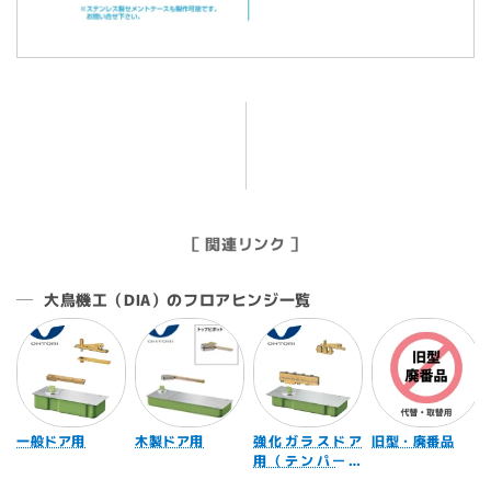
［ 関連リンク ］
大鳥機工（DIA）のフロアヒンジ一覧
一般ドア用
木製ドア用
強化ガラスドア
旧型・廃番品
用（テンパード
ア用）