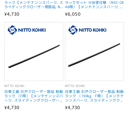
売
売
ラック【メンテナンンスパーツ, ス
ラックセット ※浴室仕様 （NSC-CB
ライディングクローザー用部品, NIT
48用）【メンテナンンスパーツ, ス
元:
元:
TO KOHKI】
ライディングクローザー用部品, NIT
通
¥4,730
通
¥6,050
TO KOHKI】
常
常
価
価
格
格
NITTO KOHKI
NITTO KOHKI
販
販
日東工器 引戸クローザー部品 制動
日東工器 引戸クローザー部品 制動
売
売
ラック （F用）【メンテナンンスパ
ラック （150kg・F用）【メンテナ
ーツ, スライディングクローザー用
ンンスパーツ, スライディングクロ
元:
元:
部品, NITTO KOHKI】
ーザー用部品, NITTO KOHKI】
通
¥4,730
通
¥4,730
常
常
価
価
格
格