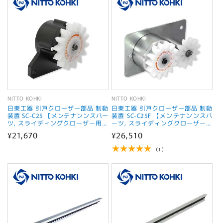
格
格
NITTO KOHKI
NITTO KOHKI
販
販
日東工器 引戸クローザー部品 制動
日東工器 引戸クローザー部品 制動
売
売
装置 SC-C25 【メンテナンンスパー
装置 SC-C25F 【メンテナンンスパ
ツ, スライディングクローザー用部
ーツ, スライディングクローザー用
元:
元:
品, NITTO KOHKI】
部品, NITTO KOHKI】
通
¥21,670
通
¥26,510
常
常
1
（1）
レ
価
価
ビ
格
格
ュ
ー
数
の
合
計