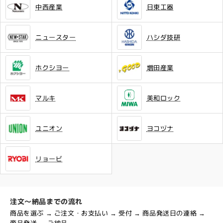
中西産業
日東工器
ニュースター
ハシダ技研
ホクシヨー
増田産業
マルキ
美和ロック
ユニオン
ヨコヅナ
リョービ
注文～納品までの流れ
商品を選ぶ → ご注文・お支払い → 受付 → 商品発送日の連絡 →
商品発送 → ご納品