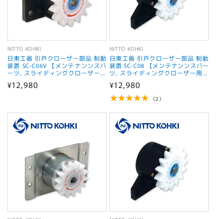
NITTO KOHKI
NITTO KOHKI
販
販
日東工器 引戸クローザー部品 制動
日東工器 引戸クローザー部品 制動
売
売
装置 SC-C06V 【メンテナンンスパ
装置 SC-C08 【メンテナンンスパー
ーツ, スライディングクローザー用
ツ, スライディングクローザー用部
元:
元:
部品, NITTO KOHKI】
品, NITTO KOHKI】
通
¥12,980
通
¥12,980
常
常
2
（2）
レ
価
価
ビ
格
格
ュ
ー
数
の
合
計