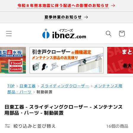
コンテ
令和８年熊本地震に伴う配送への影響のお知らせ
ンツに
進む
夏季休業のお知らせ
カ
ー
ト
TOP
日東工器
スライディングクローザー
メンテナンス用
部品・パーツ
制動装置
コ
日東工器 - スライディングクローザー - メンテナンス
レ
用部品・パーツ - 制動装置
ク
シ
絞り込みと並び替え
16個の商品
ョ