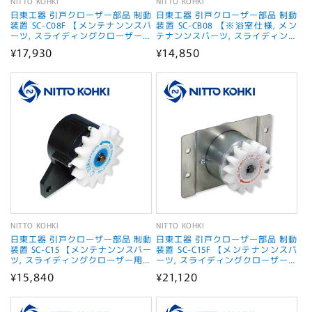
NITTO KOHKI
NITTO KOHKI
販
販
日東工器 引戸クローザー部品 制動
日東工器 引戸クローザー部品 制動
売
売
装置 SC-C08F 【メンテナンンスパ
装置 SC-CB08 【※浴室仕様, メン
ーツ, スライディングクローザー用
テナンンスパーツ, スライディング
元:
元:
部品, NITTO KOHKI】
クローザー用部品, NITTO KOHKI】
通
¥17,930
通
¥14,850
常
常
価
価
格
格
NITTO KOHKI
NITTO KOHKI
販
販
日東工器 引戸クローザー部品 制動
日東工器 引戸クローザー部品 制動
売
売
装置 SC-C15 【メンテナンンスパー
装置 SC-C15F 【メンテナンンスパ
ツ, スライディングクローザー用部
ーツ, スライディングクローザー用
元:
元:
品, NITTO KOHKI】
部品, NITTO KOHKI】
通
¥15,840
通
¥21,120
常
常
価
価