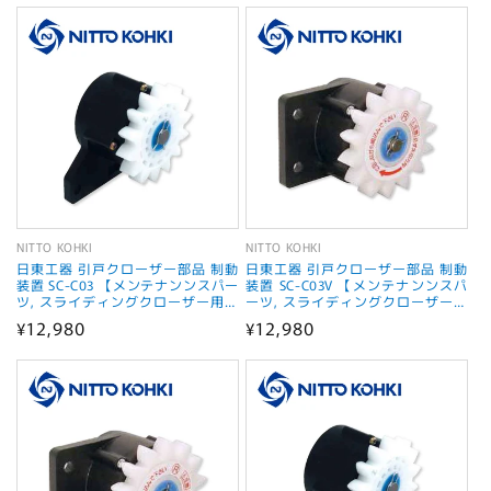
ン
:
NITTO KOHKI
NITTO KOHKI
販
販
日東工器 引戸クローザー部品 制動
日東工器 引戸クローザー部品 制動
売
売
装置 SC-C03 【メンテナンンスパー
装置 SC-C03V 【メンテナンンスパ
ツ, スライディングクローザー用部
ーツ, スライディングクローザー用
元:
元:
品, NITTO KOHKI】
部品, NITTO KOHKI】
通
¥12,980
通
¥12,980
常
常
価
価
格
格