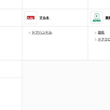
マルキ
美
ドアハンドル
錠前
ドアク