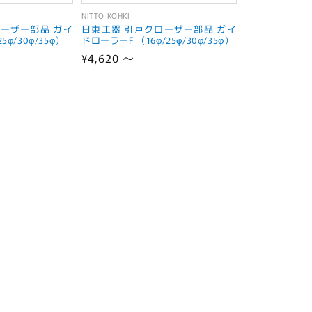
NITTO KOHKI
販
ーザー部品 ガイ
日東工器 引戸クローザー部品 ガイ
売
5φ/30φ/35φ）
ドローラーF （16φ/25φ/30φ/35φ）
通
¥4,620 ～
元:
常
価
格