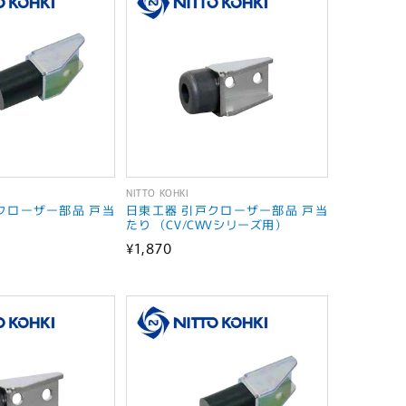
NITTO KOHKI
販
クローザー部品 戸当
日東工器 引戸クローザー部品 戸当
売
）
たり （CV/CWVシリーズ用）
通
¥1,870
元:
常
価
格