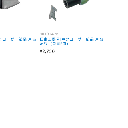
NITTO KOHKI
販
クローザー部品 戸当
日東工器 引戸クローザー部品 戸当
売
たり （重量F用）
通
¥2,750
元:
常
価
格