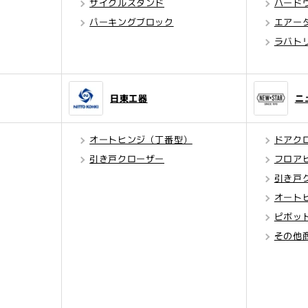
サイクルスタンド
ハード
パーキングブロック
エアー
ラバト
日東工器
ニ
オートヒンジ（丁番型）
ドアク
引き戸クローザー
フロア
引き戸
オート
ピボッ
その他