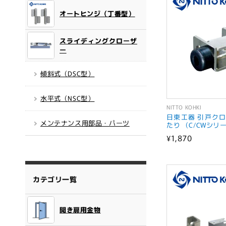
:
オートヒンジ（丁番型）
スライディングクローザ
ー
傾斜式（DSC型）
水平式（NSC型）
NITTO KOHKI
販
日東工器 引戸クロ
メンテナンス用部品・パーツ
売
たり （C/CWシリ
通
¥1,870
元:
常
価
格
カテゴリ一覧
開き扉用金物