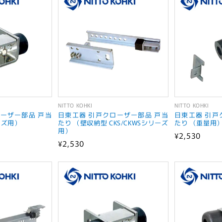
NITTO KOHKI
NITTO KOHKI
販
販
ーザー部品 戸当
日東工器 引戸クローザー部品 戸当
日東工器 引戸
売
売
ーズ用）
たり （壁収納型 CKS/CKWSシリーズ
たり （重量用
用）
通
¥2,530
元:
元:
通
¥2,530
常
常
価
価
格
格