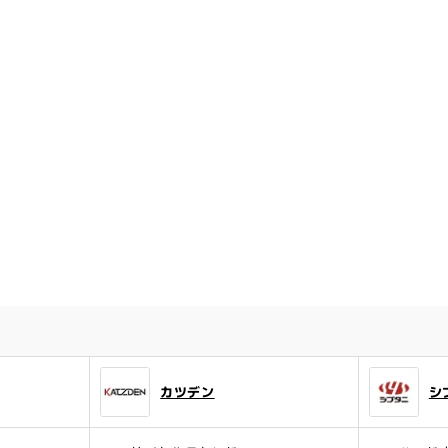
カツデン
シ