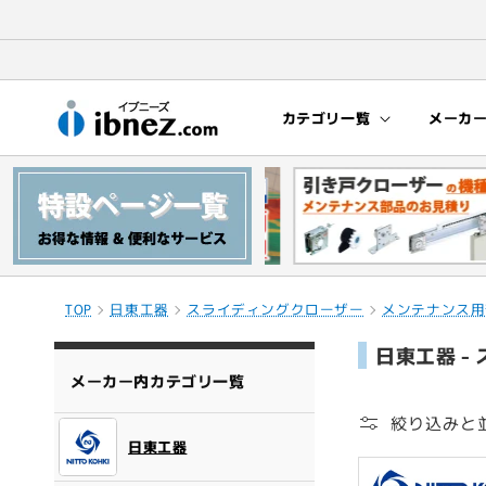
コンテ
ンツに
進む
カテゴリ一覧
メーカ
TOP
日東工器
スライディングクローザー
メンテナンス用
コ
日東工器 -
レ
メーカー内カテゴリ一覧
ク
絞り込みと
シ
日東工器
ョ
ン