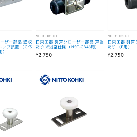
NITTO KOHKI
NITTO KOHKI
販
販
ーザー部品 壁収
日東工器 引戸クローザー部品 戸当
日東工器 引戸
売
売
トップ装置 （CKS
たり ※浴室仕様 （NSC-CB48用）
たり （F用）
ズ用）
通
¥2,750
通
¥2,750
元:
元:
常
常
価
価
格
格