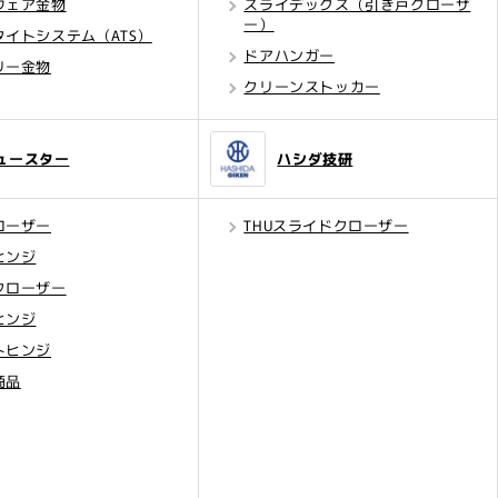
ウェア金物
スライデックス（引き戸クローザ
ー）
タイトシステム（ATS）
ドアハンガー
リー金物
クリーンストッカー
ュースター
ハシダ技研
ローザー
THUスライドクローザー
ヒンジ
クローザー
ヒンジ
トヒンジ
商品