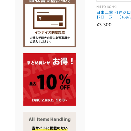
NITTO KOHKI
販
日東工器 引戸クロ
売
ドローラー （16φ/2
通
¥3,300
元:
常
価
格