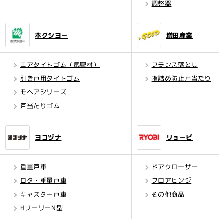
調整器
ホクシヨー
増田産業
エアタイトゴム（気密材）
フランス落とし
引き戸用タイトゴム
指詰め防止戸当たり
モヘアシリーズ
戸当たりゴム
ヨコヅナ
リョービ
重量戸車
ドアクローザー
ロタ・重量戸車
フロアヒンジ
キャスター戸車
その他商品
HプーリーN型