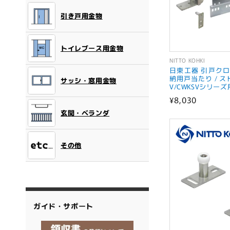
引き戸用金物
トイレブース用金物
NITTO KOHKI
販
日東工器 引戸クロ
売
納用戸当たり / ス
サッシ・窓用金物
V/CWKSVシリー
元:
通
¥8,030
常
玄関・ベランダ
価
格
その他
ガイド・サポート