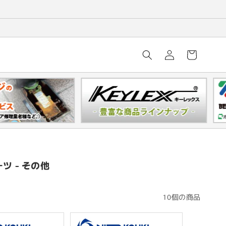
ロ
カ
グ
ー
イ
ト
ン
ツ - その他
10個の商品