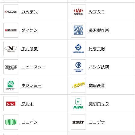
カツデン
シブタニ
ダイケン
長沢製作所
中西産業
日東工器
ニュースター
ハシダ技研
ホクシヨー
増田産業
マルキ
美和ロック
ユニオン
ヨコヅナ