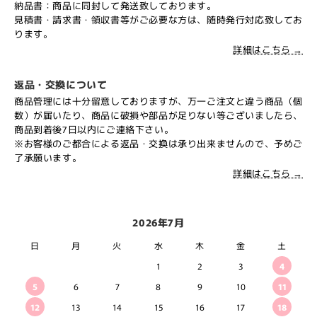
納品書：商品に同封して発送致しております。
見積書・請求書・領収書等がご必要な方は、随時発行対応致してお
ります。
詳細はこちら →
返品・交換について
商品管理には十分留意しておりますが、万一ご注文と違う商品（個
数）が届いたり、商品に破損や部品が足りない等ございましたら、
商品到着後7日以内にご連絡下さい。
※お客様のご都合による返品・交換は承り出来ませんので、予めご
了承願います。
詳細はこちら →
2026年7月
日
月
火
水
木
金
土
1
2
3
4
5
6
7
8
9
10
11
12
13
14
15
16
17
18